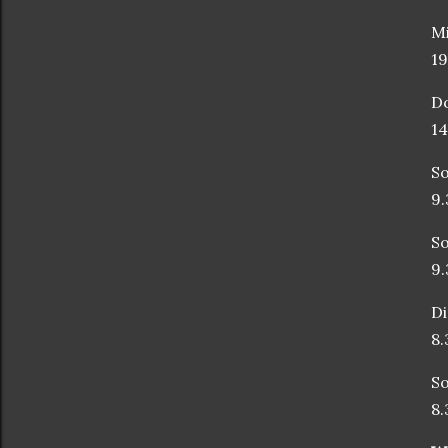
Mi
19
Do
14
So
9.
So
9
Di
8.
So
8.