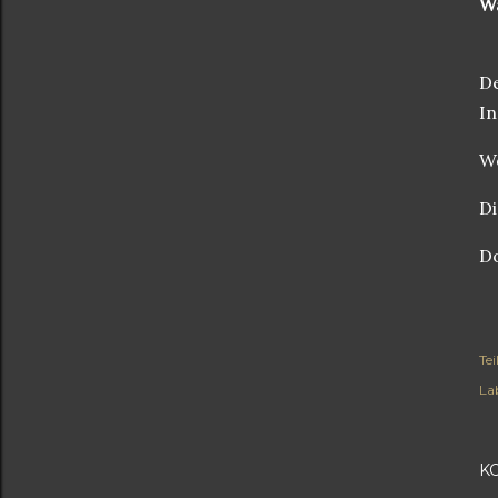
Wä
De
In
Wö
Di
Do
Tei
Lab
K