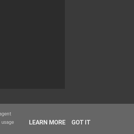
-agent
LEARN MORE
GOT IT
e usage