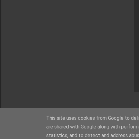
This site uses cookies from Google to deliv
are shared with Google along with perform
statistics, and to detect and address abus