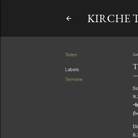
KIRCHE 
Teilen
Jul
T
Labels
Termine
So
9.
-b
(b
Di
8.