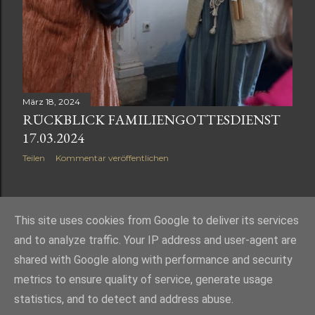
März 18, 2024
RÜCKBLICK FAMILIENGOTTESDIENST
17.03.2024
Teilen
Kommentar veröffentlichen
ÄLTERE POSTS
This site uses cookies from Google to deliver its services
and to analyze traffic. Your IP address and user-agent are
shared with Google along with performance and security
metrics to ensure quality of service, generate usage
statistics, and to detect and address abuse.
Powered by Blogger