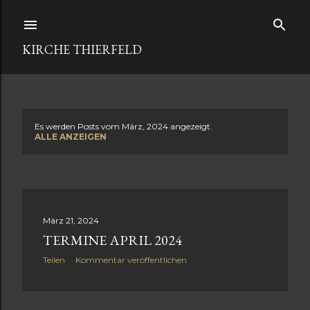
Direkt zum Hauptbereich
KIRCHE THIERFELD
Es werden Posts vom März, 2024 angezeigt.
P
ALLE ANZEIGEN
o
s
t
März 21, 2024
TERMINE APRIL 2024
s
Teilen
Kommentar veröffentlichen