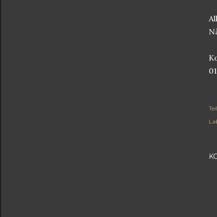
Al
Nä
Ko
0
Tei
Lab
K