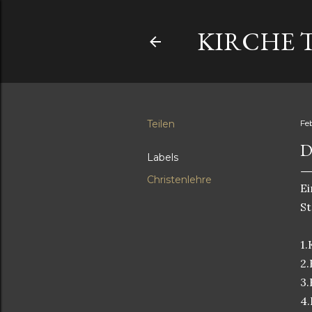
KIRCHE 
Teilen
Fe
D
Labels
Christenlehre
Ei
St
1.
2.
3.
4.