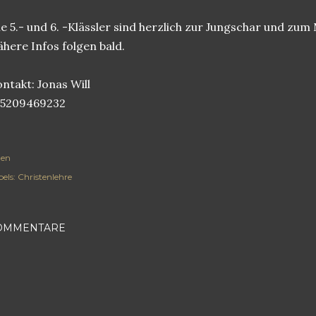
le 5.- und 6. -Klässler sind herzlich zur Jungschar und zum
here Infos folgen bald.
ntakt: Jonas Will
15209469232
len
els:
Christenlehre
OMMENTARE